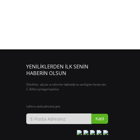
YENILIKLERDEN İLK SENIN
HABERIN OLSUN
Etkinlikler, satışlar ve indirimler hakkındaki en son bilgileri hemen alın,
E-Bülten için bugün kaydolun.
Lütfen e-posta adresinizi girin:
Katıl