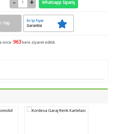
Whatsapp Sipariş
En İyi Fiyat
m Yap
Garantisi
963
ha önce
kere ziyaret edildi.