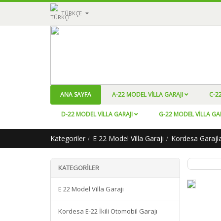
TÜRKÇE
ANA SAYFA
A-22 MODEL VILLA GARAJI
C-2
D-22 MODEL VILLA GARAJI
G-22 MODEL VILLA GA
Kategoriler
E 22 Model Villa Garajı
Kordesa Garajla
KATEGORILER
E 22 Model Villa Garajı
Kordesa E-22 İkili Otomobil Garajı