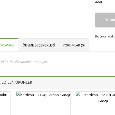
Adet
Yoru
Bu ürün da
IKLAMASI
ÖDEME SEÇENEKLERI
YORUMLAR (0)
çin hiç özellik tanımlanmamıştır.
E EDİLEN ÜRÜNLER