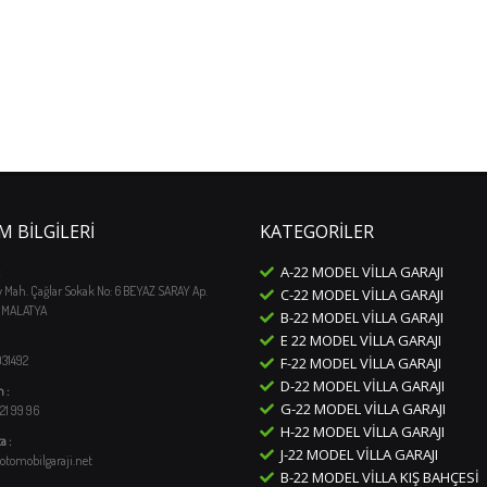
IM BILGILERI
KATEGORILER
A-22 MODEL VILLA GARAJI
 Mah. Çağlar Sokak No: 6 BEYAZ SARAY Ap.
C-22 MODEL VILLA GARAJI
- MALATYA
B-22 MODEL VILLA GARAJI
E 22 MODEL VILLA GARAJI
931492
F-22 MODEL VILLA GARAJI
D-22 MODEL VILLA GARAJI
 :
G-22 MODEL VILLA GARAJI
21 99 96
H-22 MODEL VILLA GARAJI
a :
J-22 MODEL VILLA GARAJI
otomobilgaraji.net
B-22 MODEL VILLA KIŞ BAHÇESI