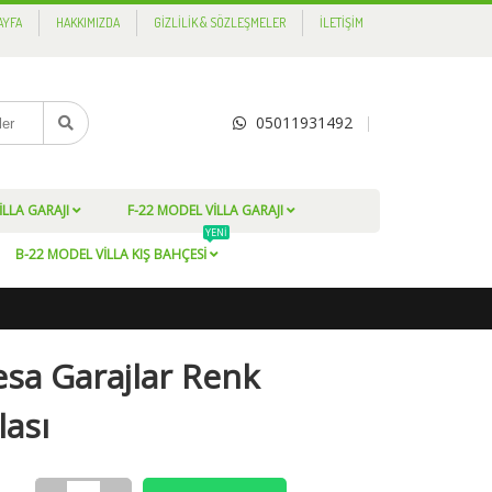
AYFA
HAKKIMIZDA
GIZLILIK & SÖZLEŞMELER
İLETIŞIM
05011931492
ILLA GARAJI
F-22 MODEL VILLA GARAJI
YENI
B-22 MODEL VILLA KIŞ BAHÇESI
sa Garajlar Renk
lası