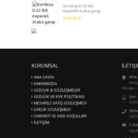
Kordesa D-22 İkili
Kepenkli Araba garajı
KURUMSAL
İLETIŞ
ANA SAYFA
Adres :
Ataköy
HAKKIMIZDA
Battalgazi 
GIZLILIK & SÖZLEŞMELER
GIZLILIK VE KVK POLITIKASI
Gsm :
05011
MESAFELI SATIŞ SÖZLEŞMESI
ÜYELIK SÖZLEŞMESI
Telefon
GARANTI VE İADE KOŞULLARI
0422 3
İLETIŞIM
E-Post
bilgi@