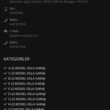
Ataköy Mah. Çağlar Sokak No: 6 BEYAZ SARAY Ap. Battalgazi - MALATYA
Gsm :
05011931492
Telefon :
0422 321 99 96
E-Posta :
bilgi@otomobilgaraji.net
Telefon :
0536 301 19 60
KATEGORILER
A-22 MODEL VILLA GARAJI
C-22 MODEL VILLA GARAJI
B-22 MODEL VILLA GARAJI
E 22 MODEL VILLA GARAJI
F-22 MODEL VILLA GARAJI
D-22 MODEL VILLA GARAJI
G-22 MODEL VILLA GARAJI
H-22 MODEL VILLA GARAJI
J-22 MODEL VILLA GARAJI