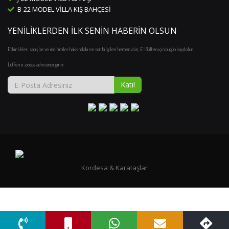
B-22 MODEL VILLA KIŞ BAHÇESI
YENILIKLERDEN İLK SENIN HABERIN OLSUN
Etkinlikler, satışlar ve indirimler hakkındaki en son bilgileri hemen alın, E-Bülten için bugün kaydolun.
Lütfen e-posta adresinizi girin:
Katıl
Kordesa & Karataşlar