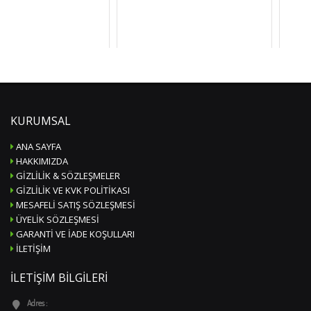
KURUMSAL
ANA SAYFA
HAKKIMIZDA
GIZLILIK & SÖZLEŞMELER
GIZLILIK VE KVK POLITIKASI
MESAFELI SATIŞ SÖZLEŞMESI
ÜYELIK SÖZLEŞMESI
GARANTI VE İADE KOŞULLARI
İLETIŞIM
İLETIŞIM BILGILERI
Adres :