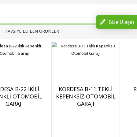
Bize Ulaşın
TAVSİYE EDİLEN ÜRÜNLER
22 İKILI
KORDESA B-11 TEKLI
RENK KA
OTOMOBIL
KEPENKSIZ OTOMOBIL
JI
GARAJI